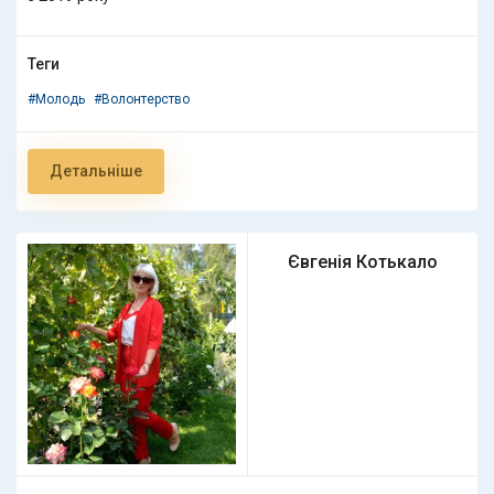
Теги
#Молодь
#Волонтерство
Детальніше
Євгенія Котькало