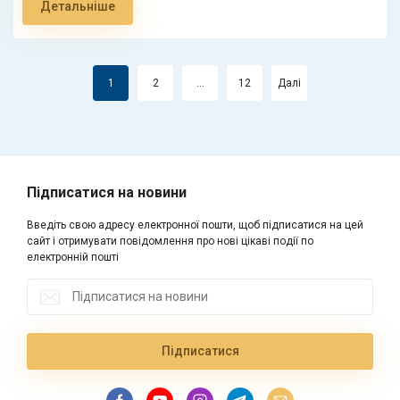
Детальніше
Пагінація записів
1
2
…
12
Далі
Підписатися на новини
Введіть свою адресу електронної пошти, щоб підписатися на цей
сайт і отримувати повідомлення про нові цікаві події по
електронній пошті