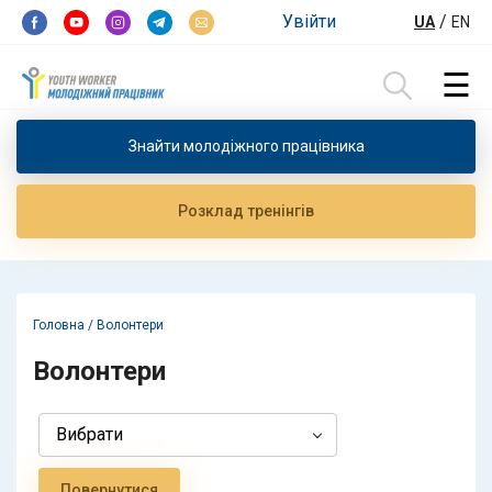
Перейти до контенту
Увійти
/
UA
EN
☰
Пошук:
Знайти молодiжного працiвника
Розклад тренiнгiв
Головна
/
Волонтери
Волонтери
Повернутися