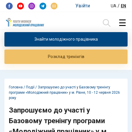
Перейти до контенту
Увійти
/
UA
EN
☰
Пошук:
Знайти молодiжного працiвника
Розклад тренiнгiв
Головна
/
Події
/
Запрошуємо до участі у Базовому тренінгу
програми «Молодіжний працівник» у м. Рівне, 10 - 12 червня 2026
року
Запрошуємо до участі у
Базовому тренінгу програми
«Молодіжний працівник» у м.