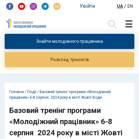
Перейти до контенту
Увійти
/
UA
EN
☰
Пошук:
Знайти молодiжного працiвника
Розклад тренiнгiв
Головна
/
Події
/
Базовий тренінг програми «Молодіжний
працівник» 6-8 серпня 2024 року в місті Жовті Води
Базовий тренінг програми
«Молодіжний працівник» 6-8
серпня 2024 року в місті Жовті