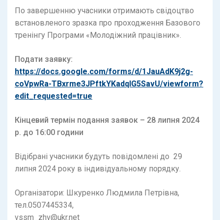
По завершенню учасники отримають свідоцтво
встановленого зразка про проходження Базового
тренінгу Програми «Молодіжний працівник».
Подати заявку:
https://docs.google.com/forms/d/1JauAdK9j2g-
coVpwRa-TBxrme3JPftkYKadqlG5SavU/viewform?
edit_requested=true
Кінцевий термін подання заявок – 28 липня 2024
р. до 16:00 години
Відібрані учасники будуть повідомлені до 29
липня 2024 року в індивідуальному порядку.
Організатори: Шкуренко Людмила Петрівна,
тел.0507445334,
vssm_zhv@ukr.net