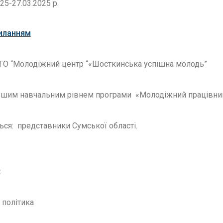
25-27.03.2025 р.
иланням
: ГО “Молодіжний центр “«Шосткинська успішна молодь”
ершим навчальним рівнем програми «Молодіжний працівни
ся: представники Сумської області.
:
 політика