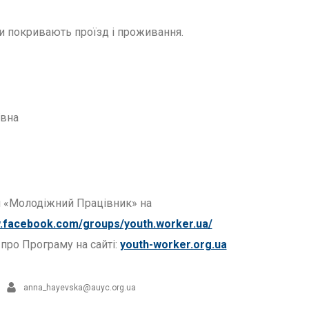
и покривають проїзд і проживання.
ївна
и «Молодіжний Працівник» на
w.facebook.com/groups/youth.worker.ua/
про Програму на сайті:
youth-worker.org.ua
anna_hayevska@auyc.org.ua