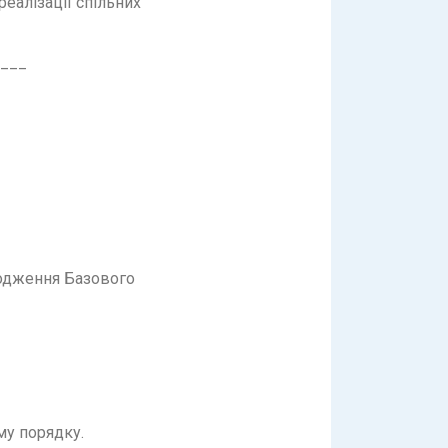
реалізації спільних
___
одження Базового
му порядку.