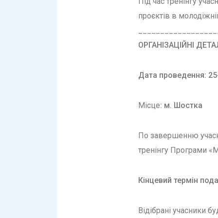
Під час тренінгу учас
проєктів в молодіжній
__________________
ОРГАНІЗАЦІЙНІ ДЕТА
Дата проведення: 25-
Місце
: м. Шостка
По завершенню учасн
тренінгу Програми «
Кінцевий термін пода
Відібрані учасники б