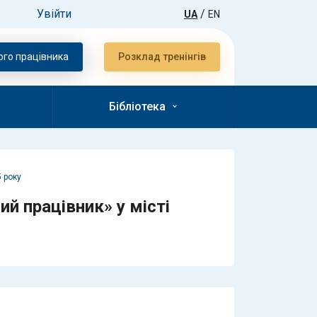
Увійти
/
UA
EN
ого працiвника
Розклад тренiнгiв
Бібліотека
 року
й працівник» у місті