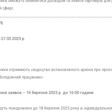
ники зможуть обмінятися досвідом та знайти партнерів для 
 сфері.
__________________________________________________
ЛІ
:
27.03.2025 р.
ики отримають свідоцтво встановленого зразка про прох
Молодіжний працівник».
ння заявок – 16 березня 2025 р. до 16:00 години
удуть повідомлені до 18 березня 2025 року в індивідуально