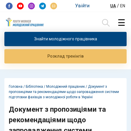
Перейти до контенту
Увійти
/
UA
EN
☰
Пошук:
Знайти молодiжного працiвника
Розклад тренiнгiв
Головна
/
Бібліотека
/
Молодіжний працівник
/
Документ з
пропозиціями та рекомендаціями щодо запровадження системи
підготовки фахівців з молодіжної роботи в Україні
Документ з пропозиціями та
рекомендаціями щодо
запровадження системи