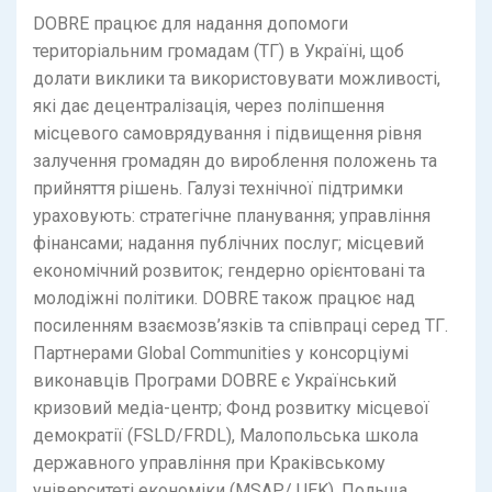
DOBRE працює для надання допомоги
територіальним громадам (ТГ) в Україні, щоб
долати виклики та використовувати можливості,
які дає децентралізація, через поліпшення
місцевого самоврядування і підвищення рівня
залучення громадян до вироблення положень та
прийняття рішень. Галузі технічної підтримки
ураховують: стратегічне планування; управління
фінансами; надання публічних послуг; місцевий
економічний розвиток; гендерно орієнтовані та
молодіжні політики. DOBRE також працює над
посиленням взаємозв’язків та співпраці серед ТГ.
Партнерами Global Communities у консорціумі
виконавців Програми DOBRE є Український
кризовий медіа-центр; Фонд розвитку місцевої
демократії (FSLD/FRDL), Малопольська школа
державного управління при Краківському
університеті економіки (MSAP/ UEK), Польща.