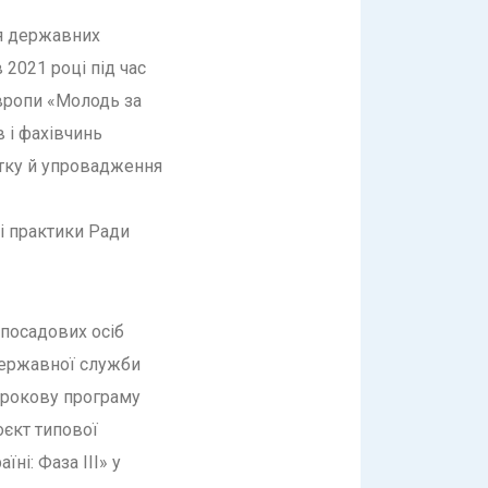
ля державних
2021 році під час
вропи «Молодь за
 і фахівчинь
итку й упровадження
 і практики Ради
 посадових осіб
державної служби
трокову програму
оєкт типової
і: Фаза ІІІ» у