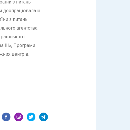
раїни з питань
ми доопрацювала й
їни з питань
льного агентства
країнського
а IІI», Програми
жних центрів,