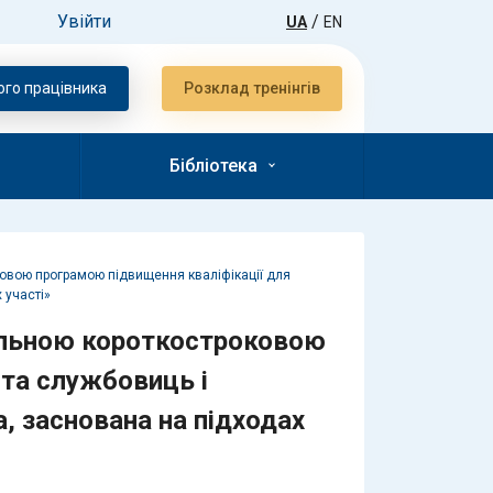
Увійти
/
UA
EN
ого працiвника
Розклад тренiнгiв
Бібліотека
овою програмою підвищення кваліфікації для
 участі»
альною короткостроковою
та службовиць і
, заснована на підходах