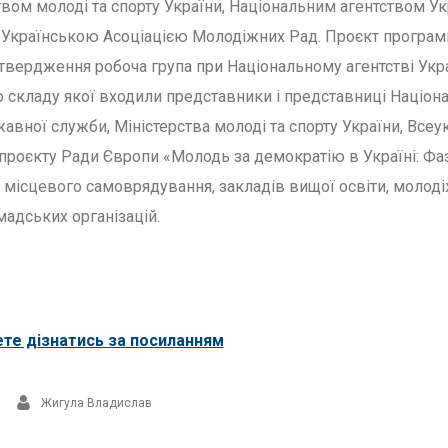
твом молоді та спорту України, Національним агентством Ук
 Українською Асоціацією Молодіжних Рад. Проєкт програ
вердження робоча група при Національному агентстві Укра
 складу якої входили представники і представниці Націона
авної служби, Міністерства молоді та спорту України, Всеу
проєкту Ради Європи «Молодь за демократію в Україні: Фаз
 місцевого самоврядування, закладів вищої освіти, молоді
мадських організацій.
те дізнатись за посиланням
Жигула Владислав