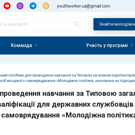
youthworker.ua@gmail.com
Пошук:
Знайти молодiжн
Команда
Участь у програмі
ний посібник для проведення навчання за Типовою загальною короткострок
сіб місцевого самоврядування «Молодіжна політика, заснована на підходах
 проведення навчання за Типовою заг
аліфікації для державних службовців 
 самоврядування «Молодіжна політика