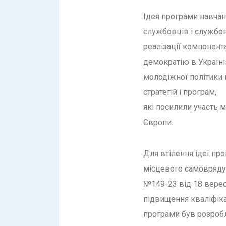
Ідея програми навчанн
службовців і службов
реалізації компонен
демократію в Україні
молодіжної політики 
стратегій і програм,
які посилили участь м
Європи.
Для втілення ідеї пр
місцевого самовряду
№149-23 від 18 вере
підвищення кваліфікац
програми був розробл