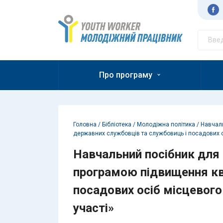
Перейти до контенту
Молодіжний працівник
Про програму
Головна
/
Бібліотека
/
Молодіжна політика
/
Навчаль
державних службовців та службовиць і посадових о
Навчальний посібник для
програмою підвищення кв
посадових осіб місцевого
участі»