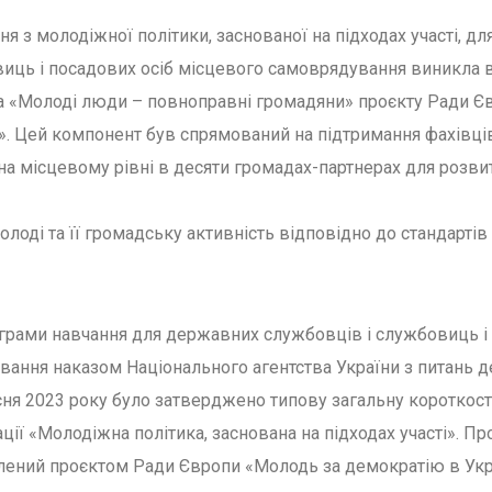
я з молодіжної політики, заснованої на підходах участі, д
иць і посадових осіб місцевого самоврядування виникла в 
та «Молоді люди – повноправні громадяни» проєкту Ради Є
». Цей компонент був спрямований на підтримання фахівців
на місцевому рівні в десяти громадах-партнерах для розв
олоді та її громадську активність відповідно до стандартів
ограми навчання для державних службовців і службовиць і
вання наказом Національного агентства України з питань 
сня 2023 року було затверджено типову загальну короткос
ії «Молодіжна політика, заснована на підходах участі». Пр
ений проєктом Ради Європи «Молодь за демократію в Україн