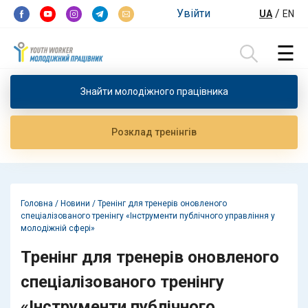
Перейти до контенту
Увійти
/
UA
EN
☰
Пошук:
Знайти молодiжного працiвника
Розклад тренiнгiв
Головна
/
Новини
/
Тренінг для тренерів оновленого
спеціалізованого тренінгу «Інструменти публічного управління у
молодіжній сфері»
Тренінг для тренерів оновленого
спеціалізованого тренінгу
«Інструменти публічного