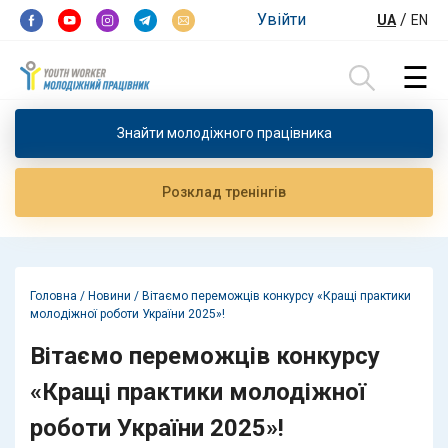
Перейти до контенту
Увійти
/
UA
EN
☰
Пошук:
Знайти молодiжного працiвника
Розклад тренiнгiв
Головна
/
Новини
/
Вітаємо переможців конкурсу «Кращі практики
молодіжної роботи України 2025»!
Вітаємо переможців конкурсу
«Кращі практики молодіжної
роботи України 2025»!