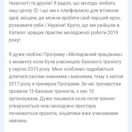
творчості та друзів! Я радію, що молодь любить
наш центр
😊
і що ми є платформою для втілення
ідей, місцем, де можна зробити свій перший крок,
розвивати себе і України! Круто, що ми увійшли в
Каталог кращих практик молодіжної роботи 2019
року!
Я дуже люблю Програму «Молодіжний працівник»
з моменту коли була учасницею базового тренінгу
у серпні 2015 року. Мені особливо подобається
ділитися своїми знаннями і вміннями, тому з квітня
2017 року я тренерка Програми. За час тренерства
провела 13 базових тренінгів, з них 10
організувала. Дуже пишаюся коли після тренінг
утворюються нові молодіжні простори,
починаються проєкти, ініціативи вже учасниками
навчань.