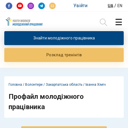
Перейти до контенту
Увійти
/
UA
EN
☰
Пошук:
Знайти молодiжного працiвника
Розклад тренiнгiв
Головна
/
Волонтери
/
Закарпатська область
/
Іванна Хіміч
Профайл молодіжного
працівника