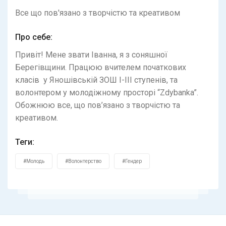
Все що пов'язано з творчістю та креативом
Про себе:
Привіт! Мене звати Іванна, я з соняшної
Берегівщини. Працюю вчителем початкових
класів у Яношівській ЗОШ І-ІІІ ступенів, та
волонтером у молодіжному просторі “Zdybanka”.
Обожнюю все, що пов’язано з творчістю та
креативом.
Теги:
#Молодь
#Волонтерство
#Гендер