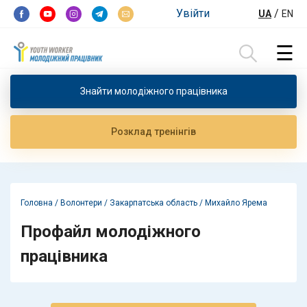
Перейти до контенту
Увійти
/
UA
EN
☰
Пошук:
Знайти молодiжного працiвника
Розклад тренiнгiв
Головна
/
Волонтери
/
Закарпатська область
/
Михайло Ярема
Профайл молодіжного
працівника