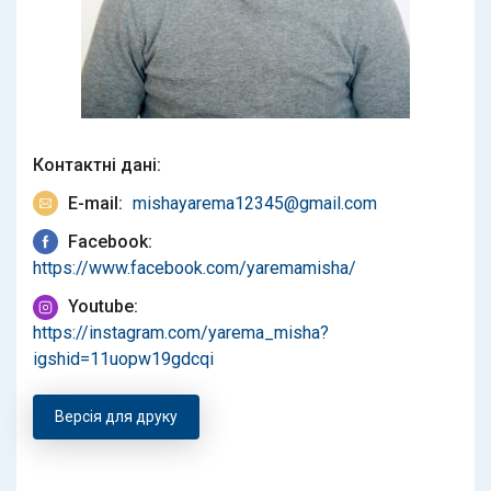
Контактнi данi:
E-mail:
mishayarema12345@gmail.com
Facebook:
https://www.facebook.com/yaremamisha/
Youtube:
https://instagram.com/yarema_misha?
igshid=11uopw19gdcqi
Версія для друку