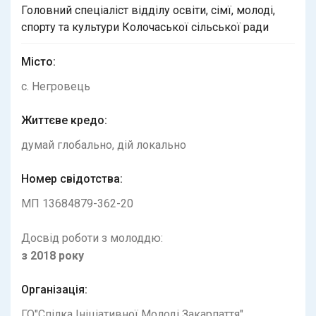
Головний спеціаліст відділу освіти, сімї, молоді,
спорту та культури Колочаської сільської ради
Місто:
с. Негровець
Життєве кредо:
думай глобально, дій локально
Номер свідотства:
МП 13684879-362-20
Досвід роботи з молоддю:
з
2018
року
Організація:
ГО"Спілка Ініціативної Молоді Закарпаття"